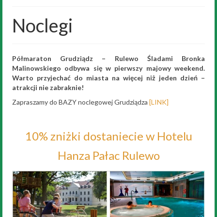
Historia
Noclegi
Wyniki
„Przeszkodowiec”
Półmaraton Grudziądz – Rulewo Śladami Bronka
Galeria
Malinowskiego odbywa się w pierwszy majowy weekend.
Warto przyjechać do miasta na więcej niż jeden dzień –
Trening
atrakcji nie zabraknie!
Zapraszamy do BAZY noclegowej Grudziądza
[LINK]
Noclegi
Biegi dzieci
10% zniżki dostaniecie w Hotelu
Kontakt
Hanza Pałac Rulewo