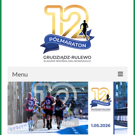
Menu
Aktualności
Nasz Bronek
Regulamin
Trasa Biegu