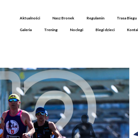
Aktualności
Nasz Bronek
Regulamin
Trasa Biegu
Galeria
Trening
Noclegi
Biegi dzieci
Konta