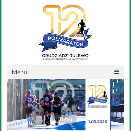
Menu
Aktualności
Nasz Bronek
Regulamin
Trasa Biegu