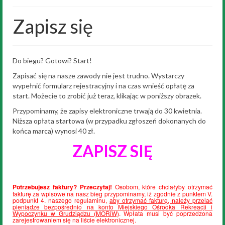
Historia
Zapisz się
Wyniki
„Przeszkodowiec”
Do biegu? Gotowi? Start!
Galeria
Zapisać się na nasze zawody nie jest trudno. Wystarczy
wypełnić formularz rejestracyjny i na czas wnieść opłatę za
Trening
start. Możecie to zrobić już teraz, klikając w poniższy obrazek.
Przypominamy, że zapisy elektroniczne trwają do 30 kwietnia.
Noclegi
Niższa opłata startowa (w przypadku zgłoszeń dokonanych do
końca marca) wynosi 40 zł.
Biegi dzieci
ZAPISZ SIĘ
Kontakt
Potrzebujesz faktury? Przeczytaj!
Osobom, które chciałyby otrzymać
fakturę za wpisowe na nasz bieg przypominamy, iż zgodnie z punktem V.
podpunkt 4. naszego regulaminu,
aby otrzymać fakturę, należy przelać
pieniądze bezpośrednio na konto Miejskiego Ośrodka Rekreacji i
Wypoczynku w Grudziądzu (MORiW)
.
Wpłata musi być poprzedzona
zarejestrowaniem się na liście elektronicznej.