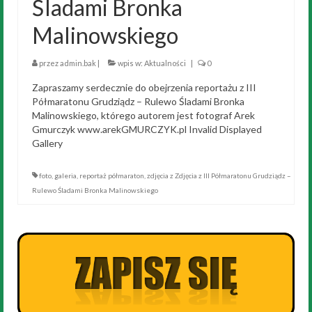
Śladami Bronka
Malinowskiego
przez
admin.bak
|
wpis w:
Aktualności
|
0
Zapraszamy serdecznie do obejrzenia reportażu z III
Półmaratonu Grudziądz – Rulewo Śladami Bronka
Malinowskiego, którego autorem jest fotograf Arek
Gmurczyk www.arekGMURCZYK.pl Invalid Displayed
Gallery
foto
,
galeria
,
reportaż półmaraton
,
zdjęcia z Zdjęcia z III Półmaratonu Grudziądz –
Rulewo Śladami Bronka Malinowskiego