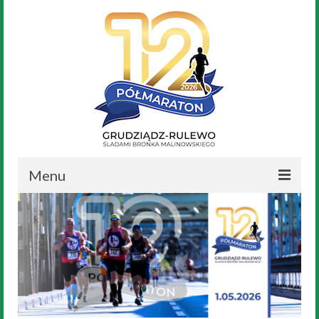
Menu
Aktualności
Nasz Bronek
Regulamin
Trasa Biegu