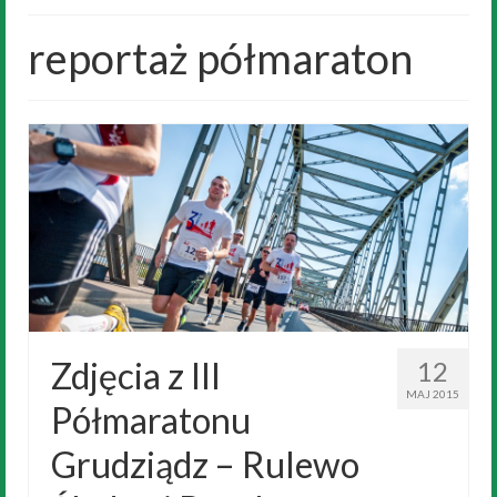
Historia
reportaż półmaraton
Wyniki
„Przeszkodowiec”
Galeria
Trening
Noclegi
Biegi dzieci
Kontakt
Zdjęcia z III
12
MAJ 2015
Półmaratonu
Grudziądz – Rulewo