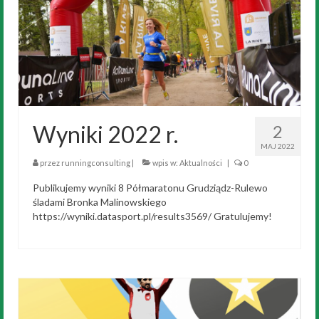
Wyniki 2022 r.
2
MAJ 2022
przez
runningconsulting
|
wpis w:
Aktualności
|
0
Publikujemy wyniki 8 Półmaratonu Grudziądz-Rulewo
śladami Bronka Malinowskiego
https://wyniki.datasport.pl/results3569/ Gratulujemy!