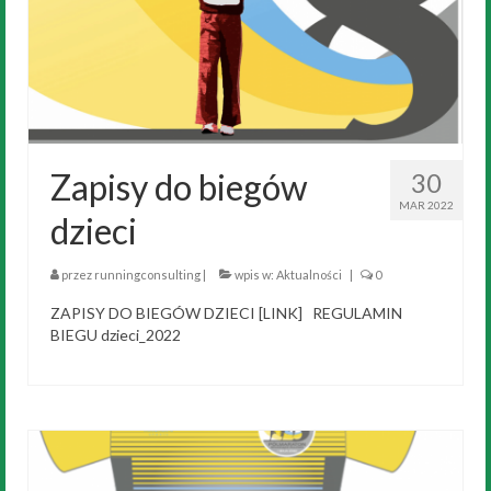
Zapisy do biegów
30
MAR 2022
dzieci
przez
runningconsulting
|
wpis w:
Aktualności
|
0
ZAPISY DO BIEGÓW DZIECI [LINK] REGULAMIN
BIEGU dzieci_2022