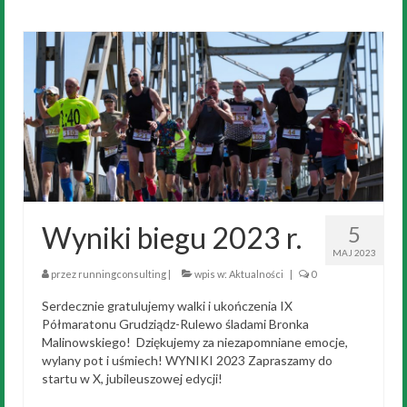
Wyniki biegu 2023 r.
5
MAJ 2023
przez
runningconsulting
|
wpis w:
Aktualności
|
0
Serdecznie gratulujemy walki i ukończenia IX
Półmaratonu Grudziądz-Rulewo śladami Bronka
Malinowskiego! Dziękujemy za niezapomniane emocje,
wylany pot i uśmiech! WYNIKI 2023 Zapraszamy do
startu w X, jubileuszowej edycji!