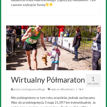
czasem szykujcie formę
Wirtualny Półmaraton
1
MAJ 2020
przez
runningconsulting
|
wpis w:
Aktualności
|
0
Nie pobiegniemy w tym roku wspólnie, jednak zachęcamy
Was do przebiegnięcia 3 maja 21,097 km indywidualnie. Ja