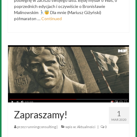
pobiegnę w zaciszu swojego lasu. Będę myślał o Was, o
poprzednich edycjach i oczywiście o Bronisławie
Malinowskim
Dla mnie (Mariusz Giżyński)
półmaraton …
Continued
Zapraszamy!
1
MAR 2020
przez
runningconsulting
|
wpis w:
Aktualności
|
0