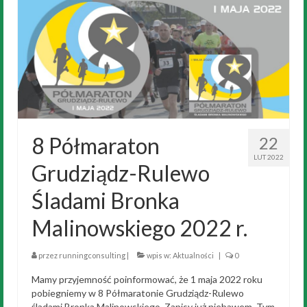
8 Półmaraton
22
LUT 2022
Grudziądz-Rulewo
Śladami Bronka
Malinowskiego 2022 r.
przez
runningconsulting
|
wpis w:
Aktualności
|
0
Mamy przyjemność poinformować, że 1 maja 2022 roku
pobiegniemy w 8 Półmaratonie Grudziądz-Rulewo
śladami Bronka Malinowskiego. Zapisy już niebawem. Tym