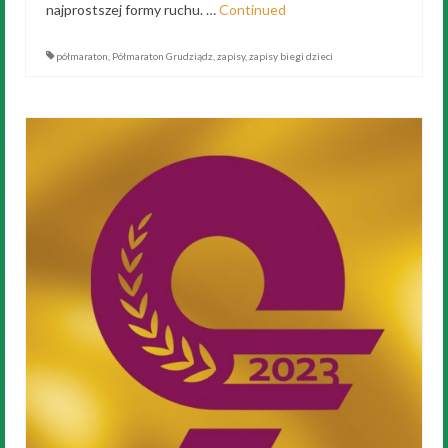
najprostszej formy ruchu. …
Continued
półmaraton
,
Półmaraton Grudziądz
,
zapisy
,
zapisy biegi dzieci