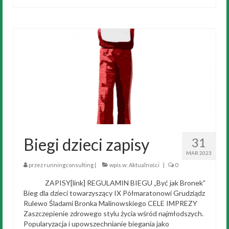
Biegi dzieci zapisy
31
MAR 2023
przez
runningconsulting
|
wpis w:
Aktualności
|
0
ZAPISY[link] REGULAMIN BIEGU „Być jak Bronek”
Bieg dla dzieci towarzyszący IX Półmaratonowi Grudziądz
Rulewo Śladami Bronka Malinowskiego CELE IMPREZY
Zaszczepienie zdrowego stylu życia wśród najmłodszych.
Popularyzacja i upowszechnianie biegania jako