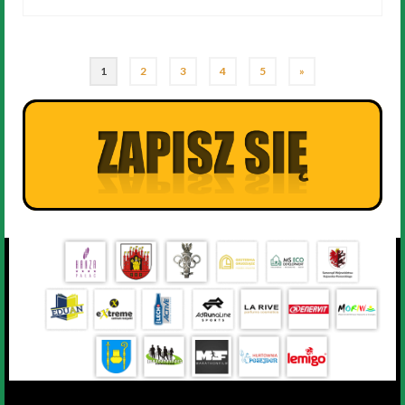
1
2
3
4
5
»
© 2026 Półmaraton Grudziądz