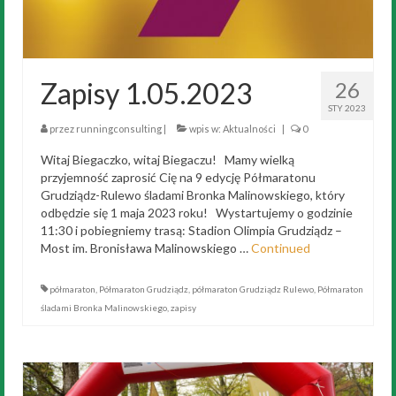
Zapisy 1.05.2023
26
STY 2023
przez
runningconsulting
|
wpis w:
Aktualności
|
0
Witaj Biegaczko, witaj Biegaczu! Mamy wielką
przyjemność zaprosić Cię na 9 edycję Półmaratonu
Grudziądz-Rulewo śladami Bronka Malinowskiego, który
odbędzie się 1 maja 2023 roku! Wystartujemy o godzinie
11:30 i pobiegniemy trasą: Stadion Olimpia Grudziądz –
Most im. Bronisława Malinowskiego …
Continued
półmaraton
,
Półmaraton Grudziądz
,
półmaraton Grudziądz Rulewo
,
Półmaraton
śladami Bronka Malinowskiego
,
zapisy