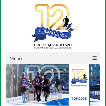
Menu
Aktualności
Nasz Bronek
Regulamin
Trasa Biegu