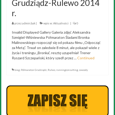
Grudziądz-Rulewo 2014
r.
przez
admin.bak
|
wpis w:
Aktualności
|
0
Invalid Displayed Gallery Galeria zdjęć Aleksandra
Szmigiel-Wiśniewska Półmaraton Śladami Bronka
Malinowskiego rozpoczął się od pokazu filmu „Odpocząć
za Metą”. Trwał on zaledwie 8 minut, ale pokazał wiele z
życia i treningu „Bronka”, resztę uzupełniał Trener
Ryszard Szczepański, który szedł przez …
Continued
bieg
,
Półmaraton Grudziądz
,
Rulwo
,
runningconsulting
,
zawody