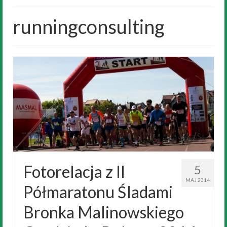
Historia
runningconsulting
Wyniki
„Przeszkodowiec”
Galeria
Trening
Noclegi
Biegi dzieci
Kontakt
Fotorelacja z II
5
MAJ 2014
Półmaratonu Śladami
Bronka Malinowskiego