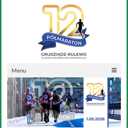
Menu
Aktualności
Nasz Bronek
Regulamin
Trasa Biegu