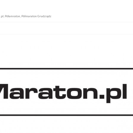
.pl
,
Półamraton
,
Półmaraton Grudziądz