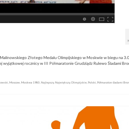
wa Malinowskiego Złotego Medalu Olimpijskiego w Moskwie w biegu na 3.
ej wyjątkowej rocznicy w III Półmaratonie Grudziądz Rulewo Śladami Br
nowski
,
Moscow
,
Moskwa 1980
,
Najlepszy
,
Największy
,
Olimpijskie
,
Polski
,
Półmaraton śladami Bro