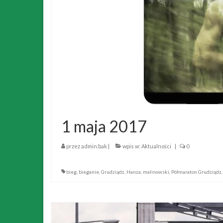
1 maja 2017
przez
admin.bak
|
wpis w:
Aktualności
|
0
bieg
,
bieganie
,
Grudziądz
,
Hanza
,
malinowski
,
Półmaraton Grudziądz