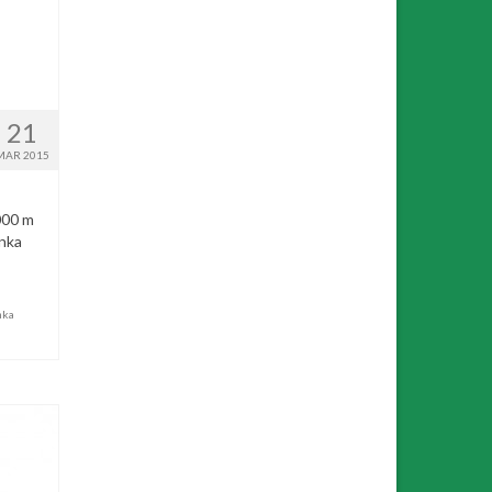
21
MAR 2015
000 m
onka
nka