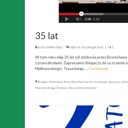
35 lat
przez
admin.bak
|
wpis w:
Uncategorized
|
1
W tym roku mija 35 lat od zdobycia przez Bronisła
z przeszkodami. Zapraszamy Biegaczy do uczczenia t
Malinowskiego. Trasa biegu …
Continued
Biegacz
,
Bronislaw
,
Bronisław Malinowski
,
Grudziądz
,
igrzyska
,
mali
Malinowskiego
,
Rulewo
,
złoty medal olimpijski