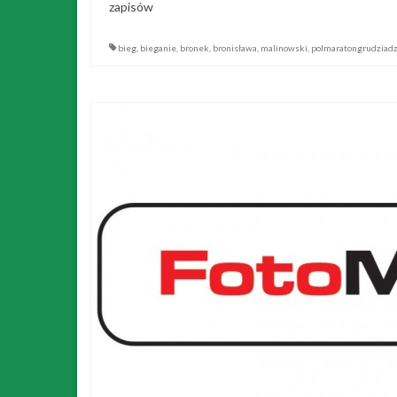
zapisów
bieg
,
bieganie
,
bronek
,
bronisława
,
malinowski
,
polmaratongrudziadz