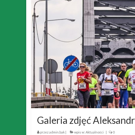
Galeria zdjęć Aleksand
przez
admin.bak
|
wpis w:
Aktualności
|
0