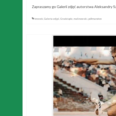
Zapraszamy go Galerii zdjęć autorstwa Aleksandry S
bronek
,
Galeria zdjęć
,
Grudziądz
,
malinowski
,
półmaraton