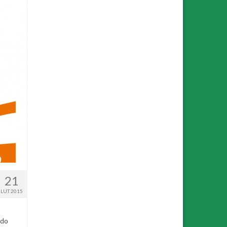
21
LUT 2015
 do