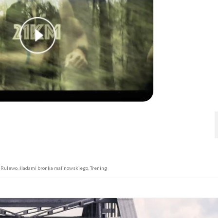
,
Rulewo
,
śladami bronka malinowskiego
,
Trening