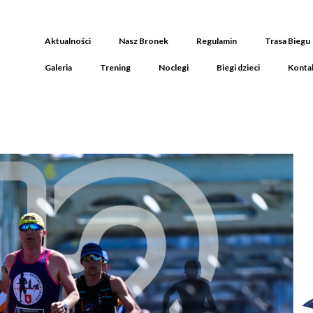
Aktualności
Nasz Bronek
Regulamin
Trasa Biegu
Galeria
Trening
Noclegi
Biegi dzieci
Konta