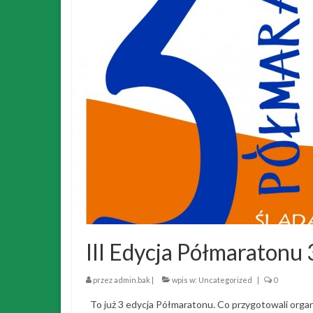
III Edycja Półmaratonu 
przez
admin.bak
|
wpis w:
Uncategorized
|
0
To już 3 edycja Półmaratonu. Co przygotowali organi