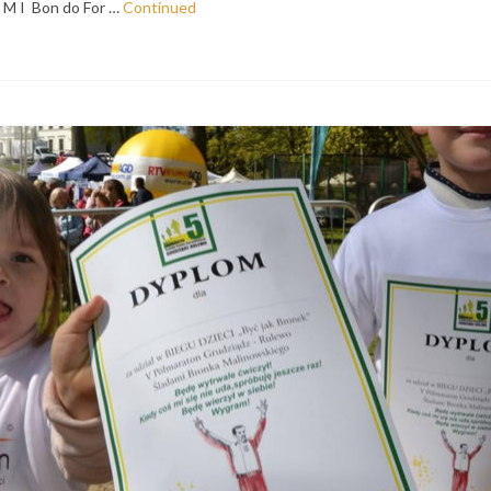
M I Bon do For …
Continued