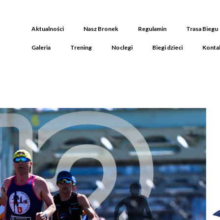
Aktualności
Nasz Bronek
Regulamin
Trasa Biegu
Galeria
Trening
Noclegi
Biegi dzieci
Konta