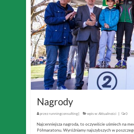
Nagrody
przez
runningconsulting
|
wpis w:
Aktualności
|
0
Najcenniejsza nagroda, to oczywiście uśmiech na mec
Półmaratonu. Wyróżniamy najszybszych w poszczegó