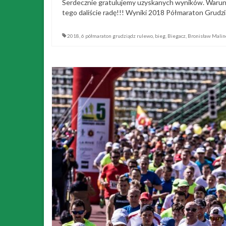
Serdecznie gratulujemy uzyskanych wyników. Warunki 
tego daliście radę!!! Wyniki 2018 Półmaraton Grud
2018
,
6 półmaraton grudziądz rulewo
,
bieg
,
Biegacz
,
Bronisław Mali