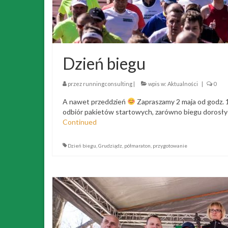
Dzień biegu
przez
runningconsulting
|
wpis w:
Aktualności
|
0
A nawet przeddzień
Zapraszamy 2 maja od godz. 1
odbiór pakietów startowych, zarówno biegu dorosłych
Continued
Dzień biegu
,
Grudziądz
,
półmaraton
,
przygotowanie