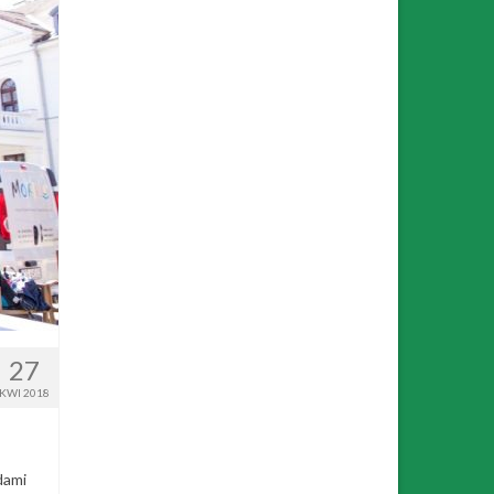
27
KWI 2018
dami