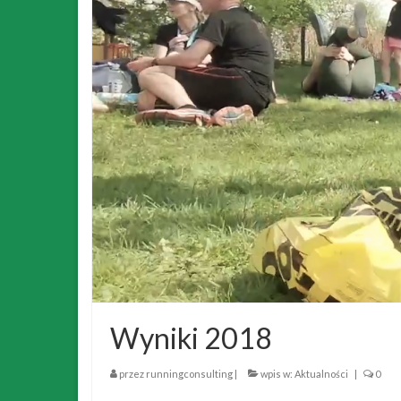
Wyniki 2018
przez
runningconsulting
|
wpis w:
Aktualności
|
0