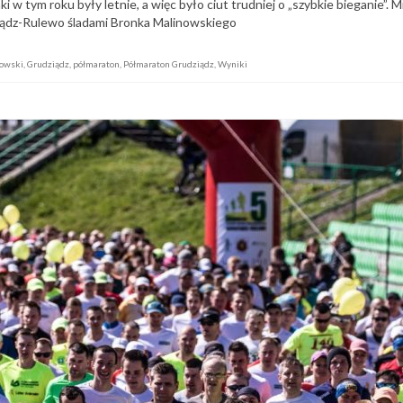
w tym roku były letnie, a więc było ciut trudniej o „szybkie bieganie”. 
ziądz-Rulewo śladami Bronka Malinowskiego
nowski
,
Grudziądz
,
półmaraton
,
Półmaraton Grudziądz
,
Wyniki