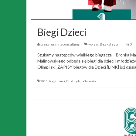
Biegi Dzieci
przez
runningconsulting
|
wpis w:
Bez kategorii
|
0
Szukamy następców wielkiego biegacza – Bronka Ma
Malinowskiego odbędą się biegi dla dzieci i młodzie
Olimpijski. ZAPISY biegów dla Dzieci [LINK] już dzisi
2018
,
biegi dzieci
,
Grudziądz
,
półmaraton