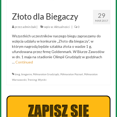
Złoto dla Biegaczy
29
MAR 2017
przez
admin.bak
|
wpis w:
Aktualności
|
0
Wszystkich uczestników naszego biegu zapraszamy do
wzięcia udziału w konkursie „Złoto dla biegaczy”, w
którym nagrodą będzie sztabka złota o wadze 1 g,
ufundowana przez firmę Goldenmark. W Biurze Zawodów
w dn. 1 maja na stadionie Olimpii Grudziądz w godzinach
…
Continued
bieg
,
bieganie
,
Półmaraton Grudziądz
,
Półmaraton Poznań
,
Półmaraton
Warszawski
,
Trening
,
Wyniki