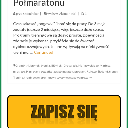
Półmaratonu
przez
admin.bak
|
wpis w:
Aktualności
|
1
Czas zakasać „nogawki” i brać się do pracy. Do 3 maja
zostały jeszcze 2 miesiące, więc jeszcze dużo czasu.
Programy treningowe są dosyć proste, z pewnością
zdołacie je wykonać, przyłóżcie się do ćwiczeń
ogólnorozwojowych, to one wpływają na efektywność
treningu, …
Continued
2
,
ambitni
,
bronek
,
bronka
,
Giżyński
,
Grudziądz
,
Malinowskiego
,
Mariusz
,
miesiące
,
Plan
,
plany
,
początkujący
,
półmaraton
,
program
,
Rulewo
,
Śladami
,
trener
,
Trening
,
treningowe
,
treningowy
,
wyczynowy
,
zaawansowany