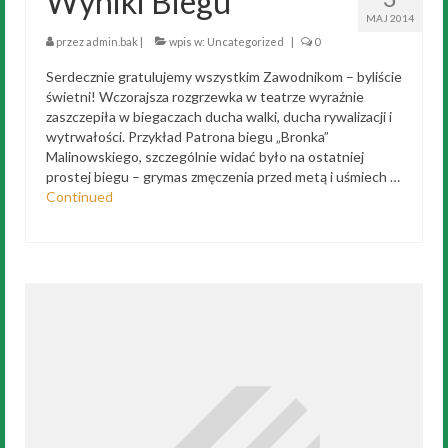
Wyniki Biegu
MAJ 2014
przez
admin.bak
|
wpis w:
Uncategorized
|
0
Serdecznie gratulujemy wszystkim Zawodnikom – byliście
świetni! Wczorajsza rozgrzewka w teatrze wyraźnie
zaszczepiła w biegaczach ducha walki, ducha rywalizacji i
wytrwałości. Przykład Patrona biegu „Bronka”
Malinowskiego, szczególnie widać było na ostatniej
prostej biegu – grymas zmęczenia przed metą i uśmiech …
Continued