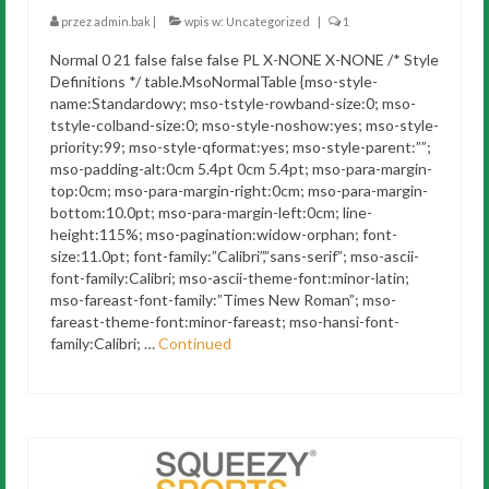
przez
admin.bak
|
wpis w:
Uncategorized
|
1
Normal 0 21 false false false PL X-NONE X-NONE /* Style
Definitions */ table.MsoNormalTable {mso-style-
name:Standardowy; mso-tstyle-rowband-size:0; mso-
tstyle-colband-size:0; mso-style-noshow:yes; mso-style-
priority:99; mso-style-qformat:yes; mso-style-parent:””;
mso-padding-alt:0cm 5.4pt 0cm 5.4pt; mso-para-margin-
top:0cm; mso-para-margin-right:0cm; mso-para-margin-
bottom:10.0pt; mso-para-margin-left:0cm; line-
height:115%; mso-pagination:widow-orphan; font-
size:11.0pt; font-family:”Calibri”,”sans-serif”; mso-ascii-
font-family:Calibri; mso-ascii-theme-font:minor-latin;
mso-fareast-font-family:”Times New Roman”; mso-
fareast-theme-font:minor-fareast; mso-hansi-font-
family:Calibri; …
Continued