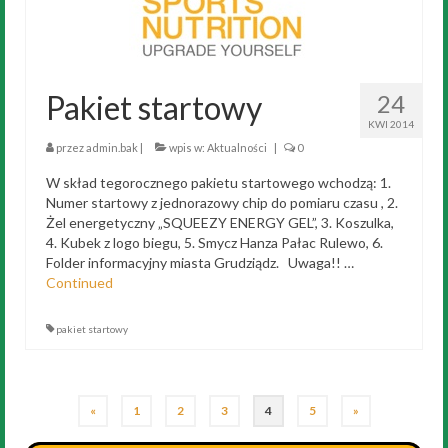
Pakiet startowy
24
KWI 2014
przez
admin.bak
|
wpis w:
Aktualności
|
0
W skład tegorocznego pakietu startowego wchodzą: 1.
Numer startowy z jednorazowy chip do pomiaru czasu , 2.
Żel energetyczny „SQUEEZY ENERGY GEL”, 3. Koszulka,
4. Kubek z logo biegu, 5. Smycz Hanza Pałac Rulewo, 6.
Folder informacyjny miasta Grudziądz. Uwaga!! …
Continued
pakiet startowy
«
1
2
3
4
5
»