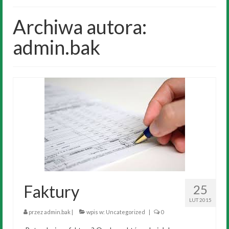
Historia
Archiwa autora:
Wyniki
admin.bak
„Przeszkodowiec”
Galeria
Trening
Noclegi
Biegi dzieci
Kontakt
Faktury
25
LUT 2015
przez
admin.bak
|
wpis w:
Uncategorized
|
0