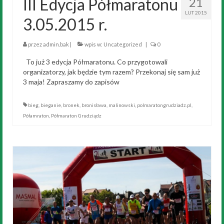
III Edycja Półmaratonu
21
LUT 2015
3.05.2015 r.
przez
admin.bak
|
wpis w:
Uncategorized
|
0
To już 3 edycja Półmaratonu. Co przygotowali
organizatorzy, jak będzie tym razem? Przekonaj się sam już
3 maja! Zapraszamy do zapisów
bieg
,
bieganie
,
bronek
,
bronisława
,
malinowski
,
polmaratongrudziadz.pl
,
Półamraton
,
Półmaraton Grudziądz