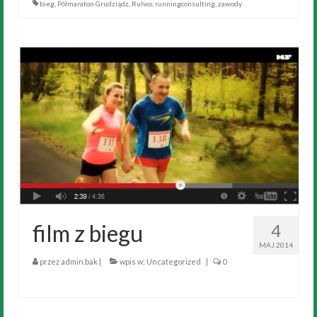
bieg
,
Półmaraton Grudziądz
,
Rulwo
,
runningconsulting
,
zawody
film z biegu
4
MAJ 2014
przez
admin.bak
|
wpis w:
Uncategorized
|
0