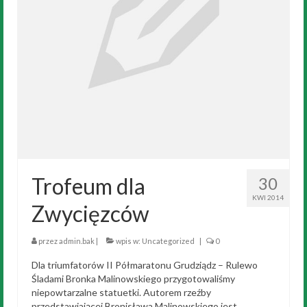
Trofeum dla
30
KWI 2014
Zwycięzców
przez
admin.bak
|
wpis w:
Uncategorized
|
0
Dla triumfatorów II Półmaratonu Grudziądz – Rulewo
Śladami Bronka Malinowskiego przygotowaliśmy
niepowtarzalne statuetki. Autorem rzeźby
przedstawiającej Bronisława Malinowskiego jest