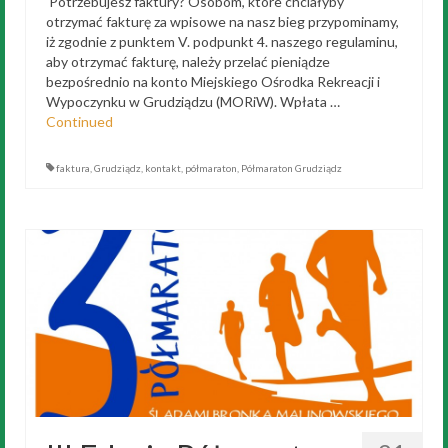
Potrzebujesz faktury? Osobom, które chciałyby
otrzymać fakturę za wpisowe na nasz bieg przypominamy,
iż zgodnie z punktem V. podpunkt 4. naszego regulaminu,
aby otrzymać fakturę, należy przelać pieniądze
bezpośrednio na konto Miejskiego Ośrodka Rekreacji i
Wypoczynku w Grudziądzu (MORiW). Wpłata …
Continued
faktura
,
Grudziądz
,
kontakt
,
półmaraton
,
Półmaraton Grudziądz