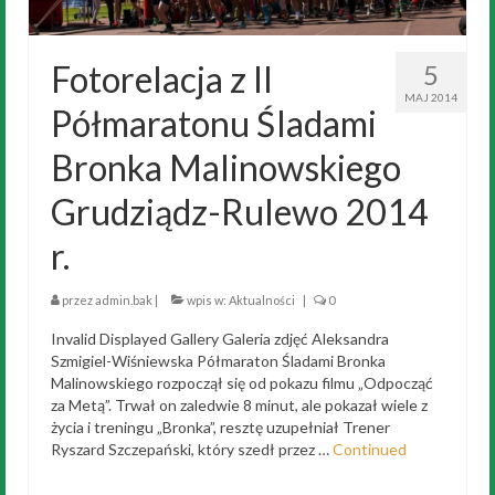
Fotorelacja z II
5
MAJ 2014
Półmaratonu Śladami
Bronka Malinowskiego
Grudziądz-Rulewo 2014
r.
przez
admin.bak
|
wpis w:
Aktualności
|
0
Invalid Displayed Gallery Galeria zdjęć Aleksandra
Szmigiel-Wiśniewska Półmaraton Śladami Bronka
Malinowskiego rozpoczął się od pokazu filmu „Odpocząć
za Metą”. Trwał on zaledwie 8 minut, ale pokazał wiele z
życia i treningu „Bronka”, resztę uzupełniał Trener
Ryszard Szczepański, który szedł przez …
Continued