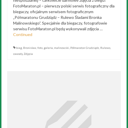
niespodziankę – całkowicie darmowe zdjęcia z biegu!
FotoMaraton.pl – pierwszy polski serwis fotograficzny dla
biegaczy, oficjalnym serwisem fotograficznym
„Półmaratonu Grudziądz – Rulewo Śladami Bronka
Malinowskiego”. Specjalnie dla biegaczy, fotografowie
serwisu FotoMaraton.pl będą wykonywali zdjęcia …
Continued
bieg
,
Bronislaw
,
foto
,
galeria
,
malinowski
,
Półmaraton Grudziądz
,
Rulewo
,
zawody
,
Zdjęcia